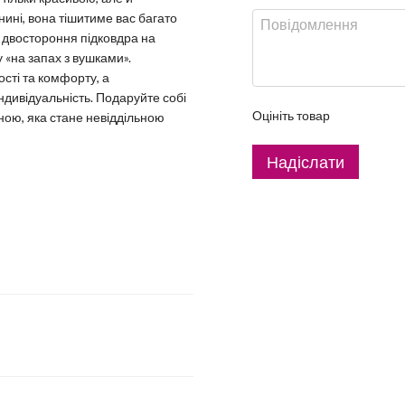
нині, вона тішитиме вас багато
, двостороння підковдра на
у «на запах з вушками».
сті та комфорту, а
індивідуальність. Подаруйте собі
Оцініть товар
ною, яка стане невіддільною
Надіслати