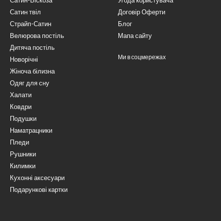
Сатин-Віскоза
Угода користувача
Сатин твіл
Договір Оферти
Страйп-Сатин
Блог
Велюрова постіль
Мапа сайту
Дитяча постіль
Ми в соцмережах
Новорічні
Жіноча білизна
Одяг для сну
Халати
Ковдри
Подушки
Наматрацники
Пледи
Рушники
Килимки
Кухонні аксесуари
Подарункові картки