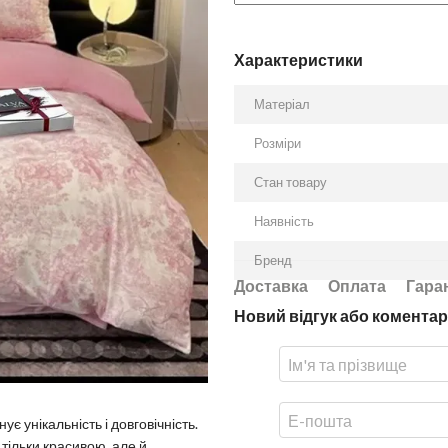
Характеристики
Матеріал
Розміри
Стан товару
Наявність
Бренд
Доставка
Оплата
Гара
Новий відгук або коментар
є унікальність і довговічність.
 тільки красивою, але й