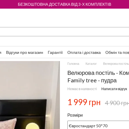
БЕЗКОШТОВНА ДОСТАВКА ВІД 3-Х КОМПЛЕКТІВ
я
Відгуки про магазин
Гарантії
Оплата і доставка
Обмін та по
Головна
Каталог
Велюрова постіль
Велюрова постіль - Ком
Family tree - пудра
Немає в наявності
Написати відгук
1 999 грн
4 900 гр
Розміри