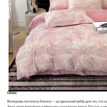
Опис
Велюрова постільна білизна — це ідеальний вибір для тих, хто ціну
Дана серія відповідає найвищим стандартам якості. Постіль є не