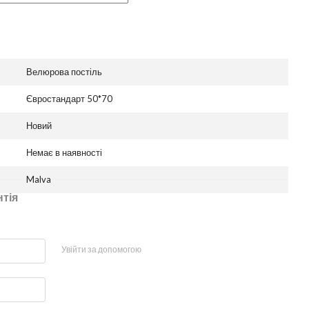
Велюрова постіль
Євростандарт 50*70
Новий
Немає в наявності
Malva
нтія
Увійти за допомогою