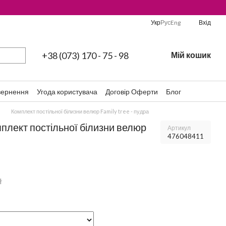
Укр
Рус
Eng
Вхід
+38 (073) 170 - 75 - 98
Мій кошик
вернення
Угода користувача
Договір Оферти
Блог
Комплект постільної білизни велюр Family tree - пудра
плект постільної білизни велюр
Артикул
476048411
н