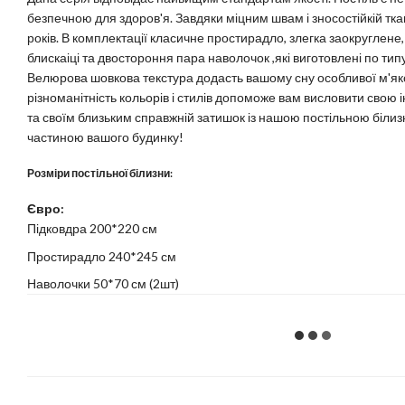
безпечною для здоров'я. Завдяки міцним швам і зносостійкій тка
років. В комплектації класичне простирадло, злегка заокруглене
блискаіці та двостороння пара наволочок ,які виготовлені по тип
Велюрова шовкова текстура додасть вашому сну особливої м'яко
різноманітність кольорів і стилів допоможе вам висловити свою 
та своїм близьким справжній затишок із нашою постільною білиз
частиною вашого будинку!
Розміри постільної білизни:
Євро:
Підковдра 200*220 см
Простирадло 240*245 см
Наволочки 50*70 см (2шт)