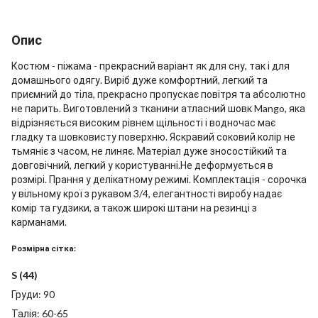
Опис
Костюм - піжама - прекрасний варіант як для сну, так і для
домашнього одягу. Виріб дуже комфортний, легкий та
приємний до тіла, прекрасно пропускає повітря та абсолютно
не парить. Виготовлений з тканини атласний шовк Mango, яка
відрізняється високим рівнем щільності і водночас має
гладку та шовковисту поверхню. Яскравий соковий колір не
тьмяніє з часом, не линяє. Матеріал дуже зносостійкий та
довговічний, легкий у користуванні.Не деформується в
розмірі. Прання у делікатному режимі. Комплектація - сорочка
у вільному крої з рукавом 3/4, елегантності виробу надає
комір та гудзики, а також широкі штани на резинці з
карманами.
Розмірна сітка:
S (44)
Груди: 90
Талія: 60-65