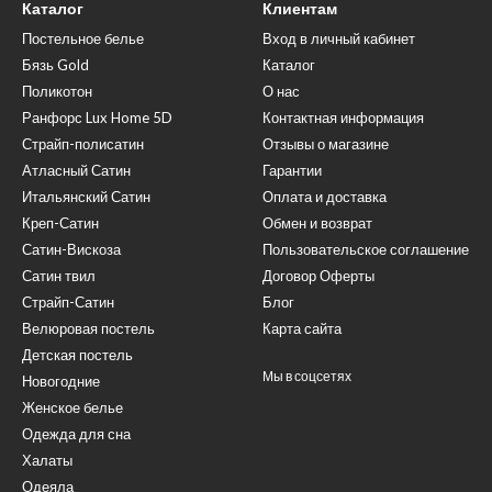
Каталог
Клиентам
Постельное белье
Вход в личный кабинет
Бязь Gold
Каталог
Поликотон
О нас
Ранфорс Lux Home 5D
Контактная информация
Страйп-полисатин
Отзывы о магазине
Атласный Сатин
Гарантии
Итальянский Сатин
Оплата и доставка
Креп-Сатин
Обмен и возврат
Сатин-Вискоза
Пользовательское соглашение
Сатин твил
Договор Оферты
Страйп-Сатин
Блог
Велюровая постель
Карта сайта
Детская постель
Мы в соцсетях
Новогодние
Женское белье
Одежда для сна
Халаты
Одеяла