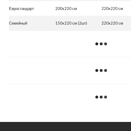
Евростандарт
200x220 см
220x220 см
Семейный
150x220 см (2шт)
220x220 см