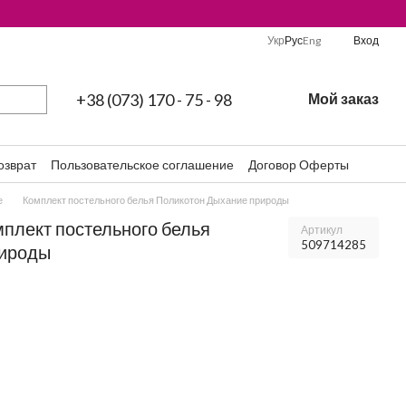
Укр
Рус
Eng
Вход
+38 (073) 170 - 75 - 98
Мой заказ
озврат
Пользовательское соглашение
Договор Оферты
е
Комплект постельного белья Поликотон Дыхание природы
мплект постельного белья
Артикул
509714285
рироды