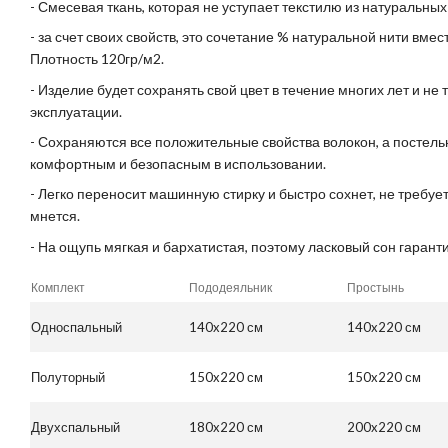
- Смесевая ткань, которая не уступает текстилю из натуральных
- за счет своих свойств, это сочетание % натуральной нити вмес
Плотность 120гр/м2.
- Изделие будет сохранять свой цвет в течение многих лет и не
эксплуатации.
- Сохраняются все положительные свойства волокон, а постель
комфортным и безопасным в использовании.
- Легко переносит машинную стирку и быстро сохнет, не требует
мнется.
- На ощупь мягкая и бархатистая, поэтому ласковый сон гарант
Комплект
Пододеяльник
Простынь
Односпальный
140x220 см
140x220 см
Полуторный
150x220 см
150x220 см
Двухспальный
180x220 см
200x220 см