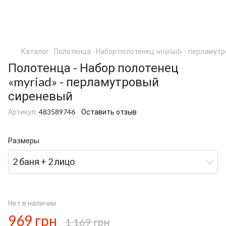
Каталог
Полотенца
Набор полотенец «myriad» - перламут
Полотенца - Набор полотенец
«myriad» - перламутровый
сиреневый
Артикул:
483589746
Оставить отзыв
Размеры
2 баня + 2 лицо
Нет в наличии
969 грн
1 169 грн