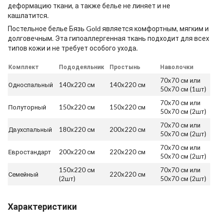
деформацию ткани, а также белье не линяет и не
кашлатится.
Постельное белье Бязь Gold является комфортным, мягким и
долговечным. Эта гипоаллергенная ткань подходит для всех
типов кожи и не требует особого ухода.
Комплект
Пододеяльник
Простынь
Наволочки
70x70 см или
Односпальный
140x220 см
140x220 см
50x70 см (1шт)
70x70 см или
Полуторный
150x220 см
150x220 см
50x70 см (2шт)
70x70 см или
Двухспальный
180x220 см
200x220 см
50x70 см (2шт)
70x70 см или
Евростандарт
200x220 см
220x220 см
50x70 см (2шт)
150x220 см
70x70 см или
Семейный
220x220 см
(2шт)
50x70 см (2шт)
Характеристики