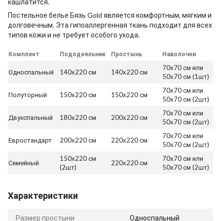
кашлатится.
Постельное белье Бязь Gold является комфортным, мягким и
долговечным. Эта гипоаллергенная ткань подходит для всех
типов кожи и не требует особого ухода.
Комплект
Пододеяльник
Простынь
Наволочки
70x70 см или
Односпальный
140x220 см
140x220 см
50x70 см (1шт)
70x70 см или
Полуторный
150x220 см
150x220 см
50x70 см (2шт)
70x70 см или
Двухспальный
180x220 см
200x220 см
50x70 см (2шт)
70x70 см или
Евростандарт
200x220 см
220x220 см
50x70 см (2шт)
150x220 см
70x70 см или
Семейный
220x220 см
(2шт)
50x70 см (2шт)
Характеристики
Размер простыни
Односпальный