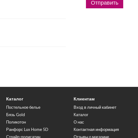
Отправить
Каталог
Клиентам
Постельное белье
Вход в личный кабинет
Бязь Gold
Каталог
Поликотон
О нас
Ранфорс Lux Home 5D
Контактная информация
Страйп-полисатин
Отзывы о магазине