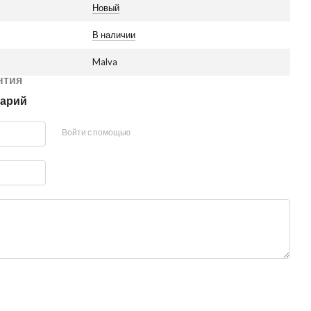
Новый
В наличии
Malva
нтия
тарий
Войти с помощью