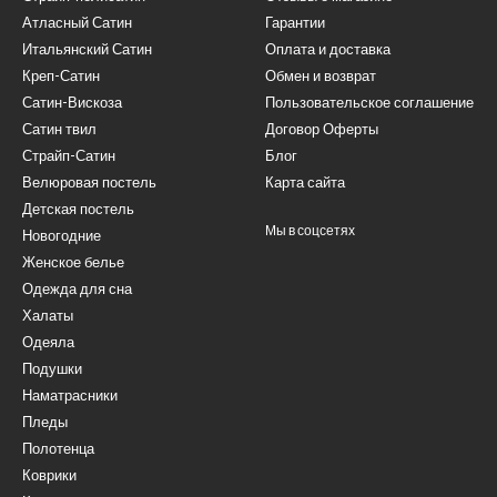
Атласный Сатин
Гарантии
Итальянский Сатин
Оплата и доставка
Креп-Сатин
Обмен и возврат
Сатин-Вискоза
Пользовательское соглашение
Сатин твил
Договор Оферты
Страйп-Сатин
Блог
Велюровая постель
Карта сайта
Детская постель
Мы в соцсетях
Новогодние
Женское белье
Одежда для сна
Халаты
Одеяла
Подушки
Наматрасники
Пледы
Полотенца
Коврики