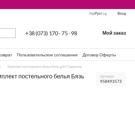
Укр
Рус
Eng
Вход
+38 (073) 170 - 75 - 98
Мой заказ
озврат
Пользовательское соглашение
Договор Оферты
е
Комплект постельного белья Бязь gold Тирисела
мплект постельного белья Бязь
Артикул
958493573