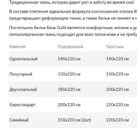
Традиционная ткань, которая дарит уют и заботу во время сна!
В составе плетения идеальная формула соотношения хлопка 8
предотвращает деформацию ткани, а также белье не линяет и н
Постельное белье Бязь Gold является комфортным, мягким и д
гипоаллергенная ткань подходит для всех типов кожи и не требу
Комплект
Пододеяльник
Простынь
Односпальный
140x220 см
140x220 см
Полуторный
150x220 см
150x220 см
Двухспальный
180x220 см
200x220 см
Евростандарт
200x220 см
220x220 см
Семейный
150x220 см (2шт)
220x220 см