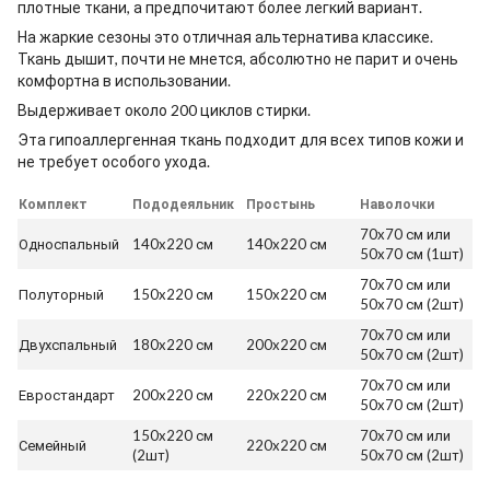
плотные ткани, а предпочитают более легкий вариант.
На жаркие сезоны это отличная альтернатива классике.
Ткань дышит, почти не мнется, абсолютно не парит и очень
комфортна в использовании.
Выдерживает около 200 циклов стирки.
Эта гипоаллергенная ткань подходит для всех типов кожи и
не требует особого ухода.
Комплект
Пододеяльник
Простынь
Наволочки
70x70 см или
Односпальный
140x220 см
140x220 см
50x70 см (1шт)
70x70 см или
Полуторный
150x220 см
150x220 см
50x70 см (2шт)
70x70 см или
Двухспальный
180x220 см
200x220 см
50x70 см (2шт)
70x70 см или
Евростандарт
200x220 см
220x220 см
50x70 см (2шт)
150x220 см
70x70 см или
Семейный
220x220 см
(2шт)
50x70 см (2шт)