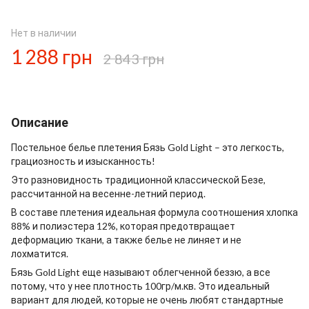
Нет в наличии
1 288 грн
2 843 грн
Описание
Постельное белье плетения Бязь Gold Light – это легкость,
грациозность и изысканность!
Это разновидность традиционной классической Безе,
рассчитанной на весенне-летний период.
В составе плетения идеальная формула соотношения хлопка
88% и полиэстера 12%, которая предотвращает
деформацию ткани, а также белье не линяет и не
лохматится.
Бязь Gold Light еще называют облегченной беззю, а все
потому, что у нее плотность 100гр/м.кв. Это идеальный
вариант для людей, которые не очень любят стандартные