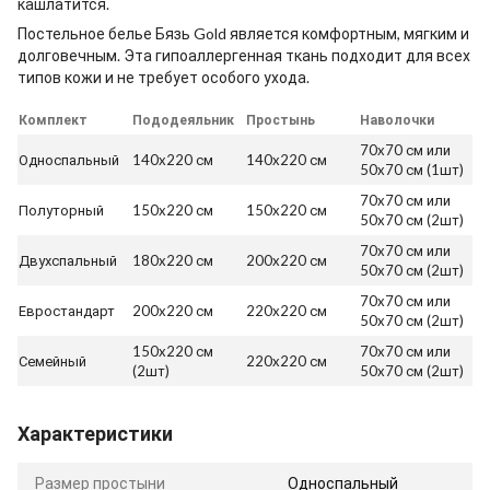
кашлатится.
Постельное белье Бязь Gold является комфортным, мягким и
долговечным. Эта гипоаллергенная ткань подходит для всех
типов кожи и не требует особого ухода.
Комплект
Пододеяльник
Простынь
Наволочки
70x70 см или
Односпальный
140x220 см
140x220 см
50x70 см (1шт)
70x70 см или
Полуторный
150x220 см
150x220 см
50x70 см (2шт)
70x70 см или
Двухспальный
180x220 см
200x220 см
50x70 см (2шт)
70x70 см или
Евростандарт
200x220 см
220x220 см
50x70 см (2шт)
150x220 см
70x70 см или
Семейный
220x220 см
(2шт)
50x70 см (2шт)
Характеристики
Размер простыни
Односпальный