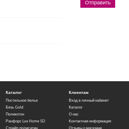
Отправить
Каталог
Клиентам
Постельное белье
Вход в личный кабинет
Бязь Gold
Каталог
Поликотон
О нас
Ранфорс Lux Home 5D
Контактная информация
Страйп-полисатин
Отзывы о магазине