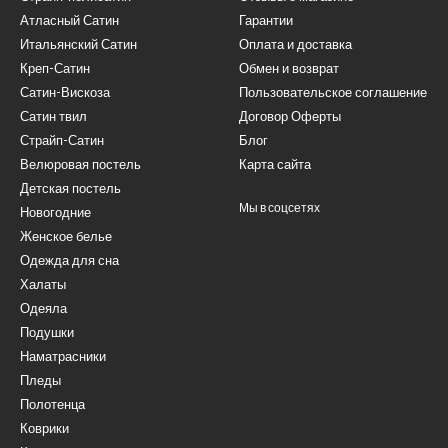
Атласный Сатин
Гарантии
Итальянский Сатин
Оплата и доставка
Креп-Сатин
Обмен и возврат
Сатин-Вискоза
Пользовательское соглашение
Сатин твил
Договор Оферты
Страйп-Сатин
Блог
Велюровая постель
Карта сайта
Детская постель
Мы в соцсетях
Новогодние
Женское белье
Одежда для сна
Халаты
Одеяла
Подушки
Наматрасники
Пледы
Полотенца
Коврики