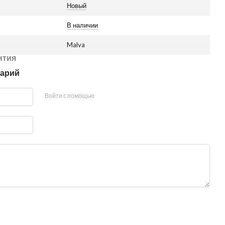
Новый
В наличии
Malva
нтия
тарий
Войти с помощью