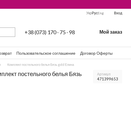
Укр
Рус
Eng
Вход
+38 (073) 170 - 75 - 98
Мой заказ
озврат
Пользовательское соглашение
Договор Оферты
е
Комплект постельного белья Бязь gold Елина
мплект постельного белья Бязь
Артикул
471399653