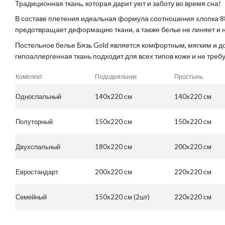
Традиционная ткань, которая дарит уют и заботу во время сна!
В составе плетения идеальная формула соотношения хлопка 8
предотвращает деформацию ткани, а также белье не линяет и н
Постельное белье Бязь Gold является комфортным, мягким и д
гипоаллергенная ткань подходит для всех типов кожи и не требу
Комплект
Пододеяльник
Простынь
Односпальный
140x220 см
140x220 см
Полуторный
150x220 см
150x220 см
Двухспальный
180x220 см
200x220 см
Евростандарт
200x220 см
220x220 см
Семейный
150x220 см (2шт)
220x220 см