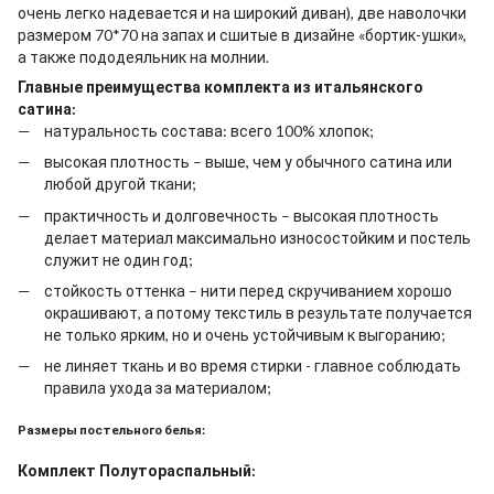
очень легко надевается и на широкий диван), две наволочки
размером 70*70 на запах и сшитые в дизайне «бортик-ушки»,
а также пододеяльник на молнии.
Главные преимущества комплекта из итальянского
сатина:
натуральность состава: всего 100% хлопок;
высокая плотность – выше, чем у обычного сатина или
любой другой ткани;
практичность и долговечность – высокая плотность
делает материал максимально износостойким и постель
служит не один год;
стойкость оттенка – нити перед скручиванием хорошо
окрашивают, а потому текстиль в результате получается
не только ярким, но и очень устойчивым к выгоранию;
не линяет ткань и во время стирки - главное соблюдать
правила ухода за материалом;
Размеры постельного белья:
Комплект Полутораспальный: