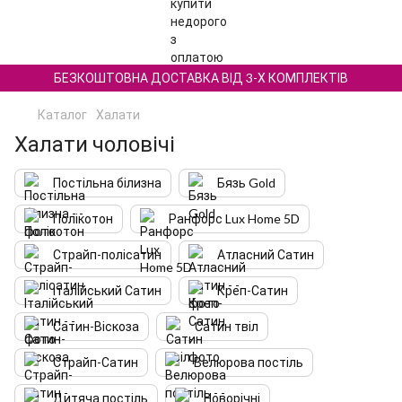
БЕЗКОШТОВНА ДОСТАВКА ВІД 3-Х КОМПЛЕКТІВ
Каталог
Халати
Халати чоловічі
Постільна білизна
Бязь Gold
Полікотон
Ранфорс Lux Home 5D
Страйп-полісатин
Атласний Сатин
Італійський Сатин
Креп-Сатин
Сатин-Віскоза
Сатин твіл
Страйп-Сатин
Велюрова постіль
Дитяча постіль
Новорічні