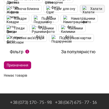
Жіноча білизна
Одяг для сну
Халати
Ковдри
Подушки
Наматрацники
Пледи
Рушники
Килимки
Кухонні аксесуари
Подарункові картки
Фільтр
За популярністю
1
Призначення
Немає товарів
+38 (073) 170 - 75 - 98
+38 (067) 675 - 77 - 16