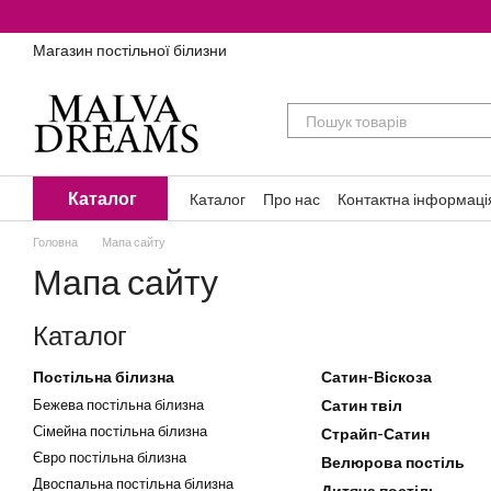
Перейти до основного контенту
Магазин постільної білизни
Каталог
Каталог
Про нас
Контактна інформаці
Головна
Мапа сайту
Мапа сайту
Каталог
Постільна білизна
Сатин-Віскоза
Бежева постільна білизна
Сатин твіл
Сімейна постільна білизна
Страйп-Сатин
Євро постільна білизна
Велюрова постіль
Двоспальна постільна білизна
Дитяча постіль