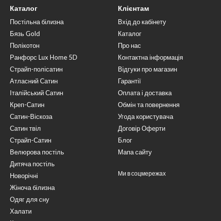
Каталог
Клієнтам
Постільна білизна
Вхід до кабінету
Бязь Gold
Каталог
Полікотон
Про нас
Ранфорс Lux Home 5D
Контактна інформація
Страйп-полісатин
Відгуки про магазин
Атласний Сатин
Гарантії
Італійський Сатин
Оплата і доставка
Креп-Сатин
Обмін та повернення
Сатин-Віскоза
Угода користувача
Сатин твіл
Договір Оферти
Страйп-Сатин
Блог
Велюрова постіль
Мапа сайту
Дитяча постіль
Ми в соцмережах
Новорічні
Жіноча білизна
Одяг для сну
Халати