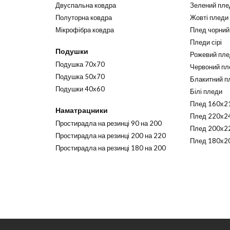
Двуспальна ковдра
Зелений пле
Полуторна ковдра
Жовті пледи
Мікрофібра ковдра
Плед чорний
Пледи сірі
Подушки
Рожевий пл
Подушка 70х70
Червоний пл
Подушка 50х70
Блакитний п
Подушки 40х60
Білі пледи
Плед 160х2
Наматрацники
Плед 220х2
Простирадла на резинці 90 на 200
Плед 200х2
Простирадла на резинці 200 на 220
Плед 180х2
Простирадла на резинці 180 на 200