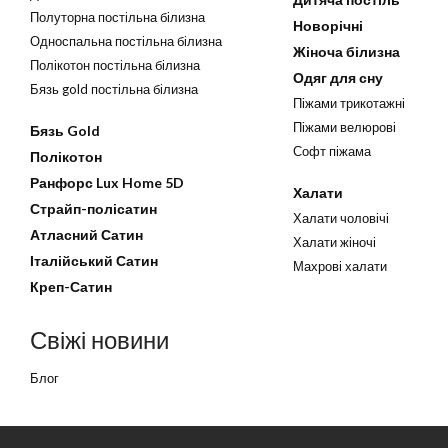
Полуторна постільна білизна
Новорічні
Односпальна постільна білизна
Жіноча білизна
Полікотон постільна білизна
Одяг для сну
Бязь gold постільна білизна
Піжами трикотажні
Піжами велюрові
Бязь Gold
Софт піжама
Полікотон
Ранфорс Lux Home 5D
Халати
Страйп-полісатин
Халати чоловічі
Атласний Сатин
Халати жіночі
Італійський Сатин
Махрові халати
Креп-Сатин
Свіжі новини
Блог