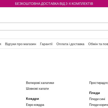
БЕЗКОШТОВНА ДОСТАВКА ВІД 3-Х КОМПЛЕКТІВ
я
Відгуки про магазин
Гарантії
Оплата і доставка
Обмін та по
Велюрові халатики
Простирадло
Шовкові халати
Пледи
Ковдри
Пледи сині
Евро ковдра
Пледи корич