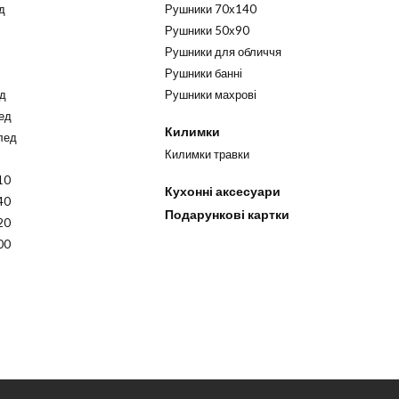
д
Рушники 70х140
Рушники 50х90
Рушники для обличчя
Рушники банні
ед
Рушники махрові
ед
Килимки
лед
Килимки травки
10
Кухонні аксесуари
40
Подарункові картки
20
00