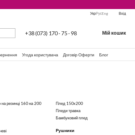
Укр
Рус
Eng
Вхід
+38 (073) 170 - 75 - 98
Мій кошик
вернення
Угода користувача
Договір Оферти
Блог
 на резинці 160 на 200
Плед 150х200
Пледи травка
Бамбуковий плед
Рушники
неві