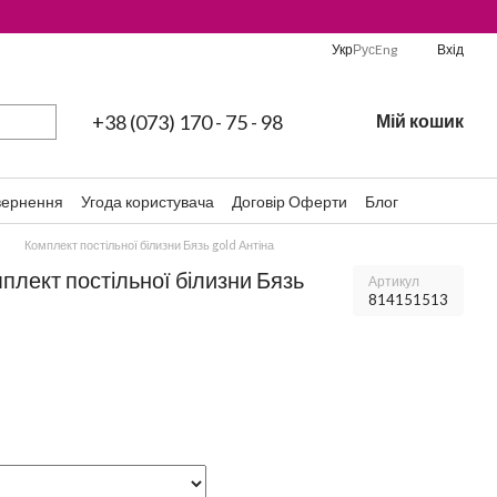
Укр
Рус
Eng
Вхід
+38 (073) 170 - 75 - 98
Мій кошик
вернення
Угода користувача
Договір Оферти
Блог
Комплект постільної білизни Бязь gold Антіна
мплект постільної білизни Бязь
Артикул
814151513