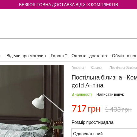
БЕЗКОШТОВНА ДОСТАВКА ВІД 3-Х КОМПЛЕКТІВ
я
Відгуки про магазин
Гарантії
Оплата і доставка
Обмін та по
Головна
Каталог
Постільна білизна
Постільна білизна - Ко
gold Антіна
В наявності
Написати відгук
717 грн
1 433 грн
Розмір простирадла