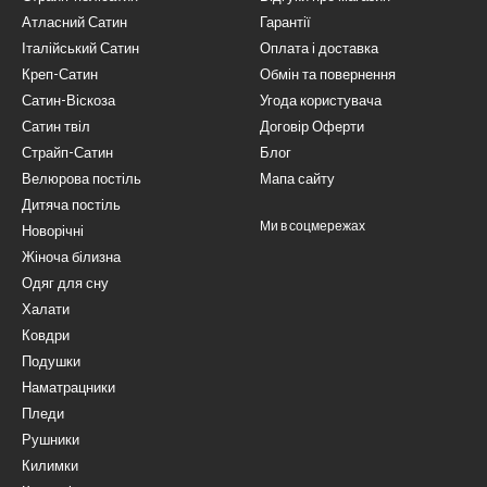
Атласний Сатин
Гарантії
Італійський Сатин
Оплата і доставка
Креп-Сатин
Обмін та повернення
Сатин-Віскоза
Угода користувача
Сатин твіл
Договір Оферти
Страйп-Сатин
Блог
Велюрова постіль
Мапа сайту
Дитяча постіль
Ми в соцмережах
Новорічні
Жіноча білизна
Одяг для сну
Халати
Ковдри
Подушки
Наматрацники
Пледи
Рушники
Килимки