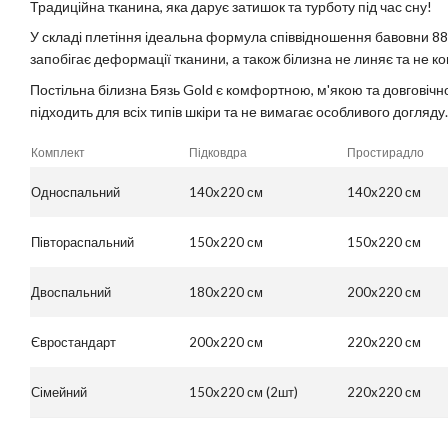
Традиційна тканина, яка дарує затишок та турботу під час сну!
У складі плетіння ідеальна формула співвідношення бавовни 88
запобігає деформації тканини, а також білизна не линяє та не к
Постільна білизна Бязь Gold є комфортною, м'якою та довговічн
підходить для всіх типів шкіри та не вимагає особливого догляду.
Комплект
Підковдра
Простирадло
Односпальний
140x220 см
140x220 см
Півтораспальний
150x220 см
150x220 см
Двоспальний
180x220 см
200x220 см
Євростандарт
200x220 см
220x220 см
Сімейний
150x220 см (2шт)
220x220 см