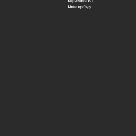
Кармелюка 8/1
Мапа проїзду