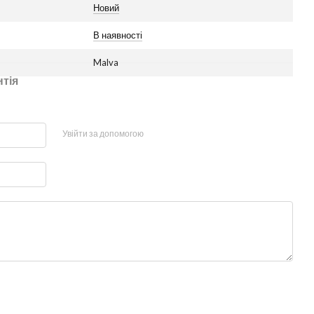
Новий
В наявності
Malva
нтія
Увійти за допомогою