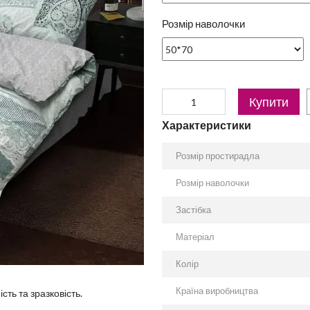
Розмір наволочки
Купити
Характеристики
Розмір простирадла
Розмір наволочки
Застібка
Матеріал
Колір
Країна виробництва
сть та зразковість.