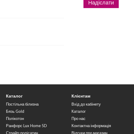
Надіслати
Каталог
Клієнтам
Постільна білизна
Вхід до кабінету
Бязь Gold
Каталог
Полікотон
Про нас
Ранфорс Lux Home 5D
Контактна інформація
Страйп-полісатин
Відгуки про магазин