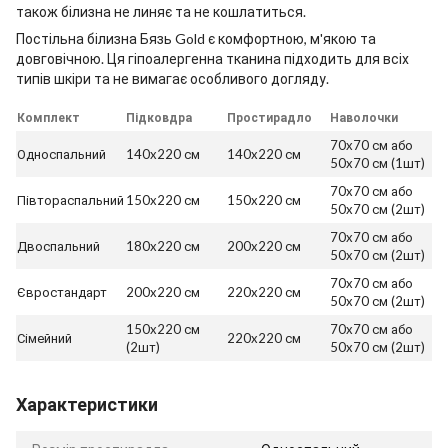
також білизна не линяє та не кошлатиться.
Постільна білизна Бязь Gold є комфортною, м'якою та
довговічною. Ця гіпоалергенна тканина підходить для всіх
типів шкіри та не вимагає особливого догляду.
Комплект
Підковдра
Простирадло
Наволочки
70x70 см або
Односпальний
140x220 см
140x220 см
50x70 см (1шт)
70x70 см або
Півтораспальний
150x220 см
150x220 см
50x70 см (2шт)
70x70 см або
Двоспальний
180x220 см
200x220 см
50x70 см (2шт)
70x70 см або
Євростандарт
200x220 см
220x220 см
50x70 см (2шт)
150x220 см
70x70 см або
Сімейний
220x220 см
(2шт)
50x70 см (2шт)
Характеристики