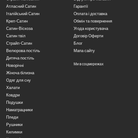
Атласний Сатин
Гарантії
Італійський Сатин
Оплата і доставка
Креп-Сатин
Обмін та повернення
Сатин-Віскоза
Угода користувача
Сатин твіл
Договір Оферти
Страйп-Сатин
Блог
Велюрова постіль
Мапа сайту
Дитяча постіль
Ми в соцмережах
Новорічні
Жіноча білизна
Одяг для сну
Халати
Ковдри
Подушки
Наматрацники
Пледи
Рушники
Килимки