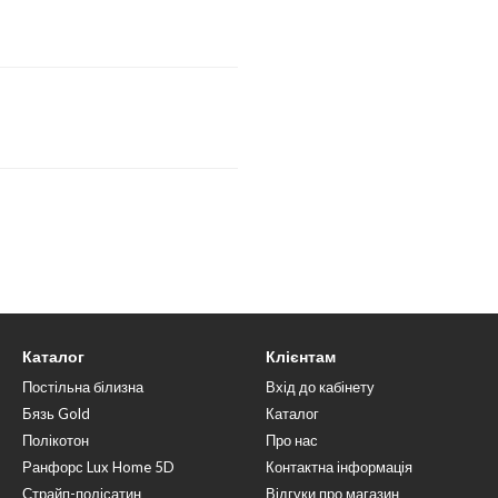
Каталог
Клієнтам
Постільна білизна
Вхід до кабінету
Бязь Gold
Каталог
Полікотон
Про нас
Ранфорс Lux Home 5D
Контактна інформація
Страйп-полісатин
Відгуки про магазин