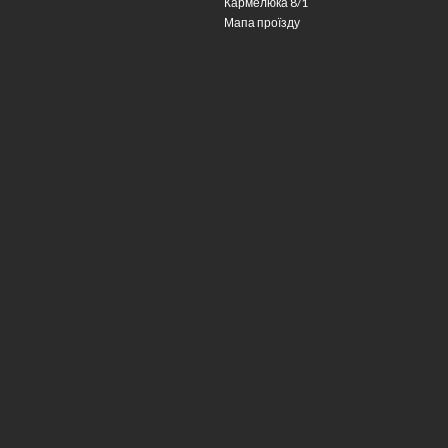
Кармелюка 8/1
Мапа проїзду