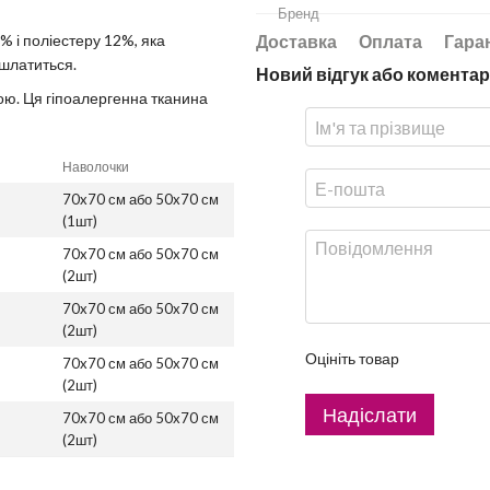
Бренд
Доставка
Оплата
Гара
% і поліестеру 12%, яка
ошлатиться.
Новий відгук або коментар
ою. Ця гіпоалергенна тканина
Наволочки
70x70 см або 50x70 см
(1шт)
70x70 см або 50x70 см
(2шт)
70x70 см або 50x70 см
(2шт)
Оцініть товар
70x70 см або 50x70 см
(2шт)
Надіслати
70x70 см або 50x70 см
(2шт)