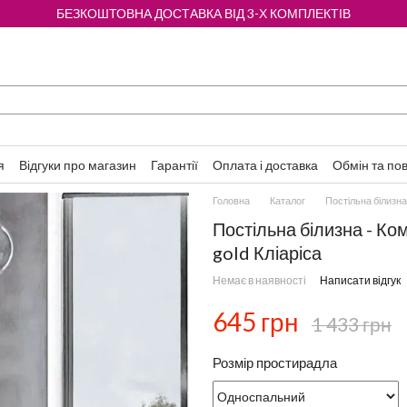
БЕЗКОШТОВНА ДОСТАВКА ВІД 3-Х КОМПЛЕКТІВ
я
Відгуки про магазин
Гарантії
Оплата і доставка
Обмін та по
Головна
Каталог
Постільна білизна
Постільна білизна - Ко
gold Кліаріса
Немає в наявності
Написати відгук
645 грн
1 433 грн
Розмір простирадла