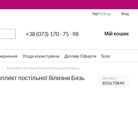
Укр
Рус
Eng
Вхід
+38 (073) 170 - 75 - 98
Мій кошик
вернення
Угода користувача
Договір Оферти
Блог
Комплект постільної білизни Бязь gold Кліаріса
мплект постільної білизни Бязь
Артикул
805670849