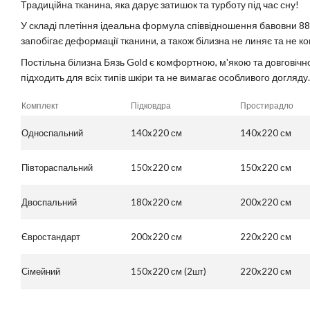
Традиційна тканина, яка дарує затишок та турботу під час сну!
У складі плетіння ідеальна формула співвідношення бавовни 88
запобігає деформації тканини, а також білизна не линяє та не к
Постільна білизна Бязь Gold є комфортною, м'якою та довговічн
підходить для всіх типів шкіри та не вимагає особливого догляду.
Комплект
Підковдра
Простирадло
Односпальний
140x220 см
140x220 см
Півтораспальний
150x220 см
150x220 см
Двоспальний
180x220 см
200x220 см
Євростандарт
200x220 см
220x220 см
Сімейний
150x220 см (2шт)
220x220 см