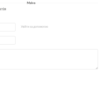
Malva
нтія
Увійти за допомогою