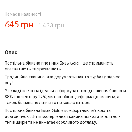
Немає в наявності
645 грн
1 433 грн
Опис
Постільна білизна плетіння Бязь Gold – це стриманість,
елегантність та зразковість.
Традиційна тканина, яка дарує затишок та турботу під час
сну!
У складі плетіння ідеальна формула співвідношення бавовни
88% і поліестеру 12%, яка запобігає деформації тканини, а
також білизна не линяє та не кошлатиться.
Постільна білизна Бязь Gold є комфортною, м'якою та
довговічною. Ця гіпоалергенна тканина підходить для всіх
типів шкіри та не вимагає особливого догляду.