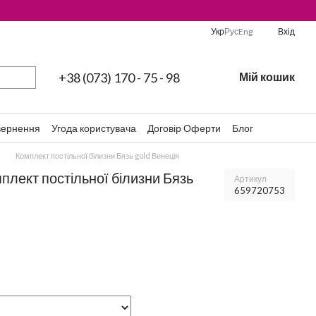
Укр
Рус
Eng
Вхід
+38 (073) 170 - 75 - 98
Мій кошик
вернення
Угода користувача
Договір Оферти
Блог
Комплект постільної білизни Бязь gold Венеція
мплект постільної білизни Бязь
Артикул
659720753