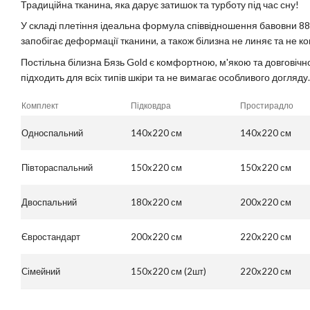
Традиційна тканина, яка дарує затишок та турботу під час сну!
У складі плетіння ідеальна формула співвідношення бавовни 88
запобігає деформації тканини, а також білизна не линяє та не к
Постільна білизна Бязь Gold є комфортною, м'якою та довговічн
підходить для всіх типів шкіри та не вимагає особливого догляду.
Комплект
Підковдра
Простирадло
Односпальний
140x220 см
140x220 см
Півтораспальний
150x220 см
150x220 см
Двоспальний
180x220 см
200x220 см
Євростандарт
200x220 см
220x220 см
Сімейний
150x220 см (2шт)
220x220 см