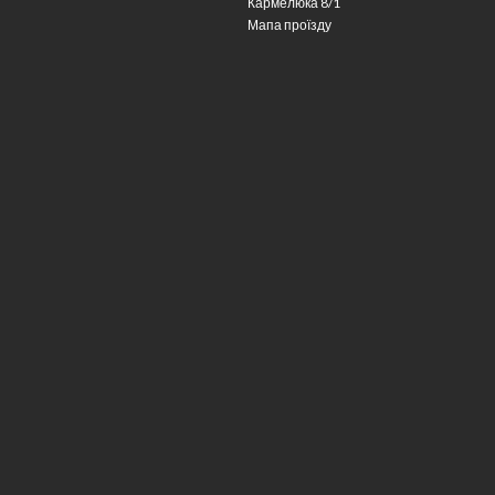
Кармелюка 8/1
Мапа проїзду