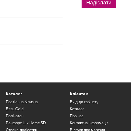
Надіслати
Каталог
Клієнтам
Постільна білизна
Вхід до кабінету
Бязь Gold
Каталог
Полікотон
Про нас
Ранфорс Lux Home 5D
Контактна інформація
Страйп-полісатин
Відгуки про магазин