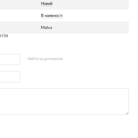
Новий
В наявності
Malva
нтія
Увійти за допомогою