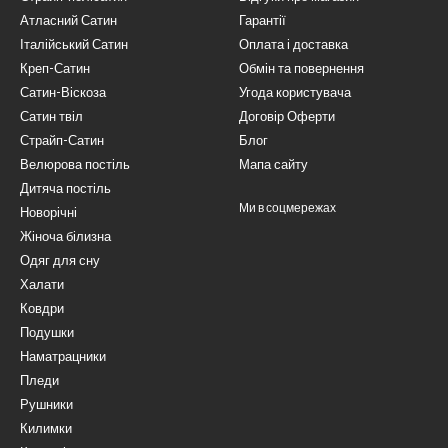
Атласний Сатин
Гарантії
Італійський Сатин
Оплата і доставка
Креп-Сатин
Обмін та повернення
Сатин-Віскоза
Угода користувача
Сатин твіл
Договір Оферти
Страйп-Сатин
Блог
Велюрова постіль
Мапа сайту
Дитяча постіль
Ми в соцмережах
Новорічні
Жіноча білизна
Одяг для сну
Халати
Ковдри
Подушки
Наматрацники
Пледи
Рушники
Килимки