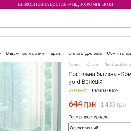
БЕЗКОШТОВНА ДОСТАВКА ВІД 3-Х КОМПЛЕКТІВ
я
Відгуки про магазин
Гарантії
Оплата і доставка
Обмін та по
Головна
Каталог
Постільна білизна
Постільна білизна - Ко
gold Венеція
В наявності
Написати відгук
644 грн
1 433 грн
Розмір простирадла