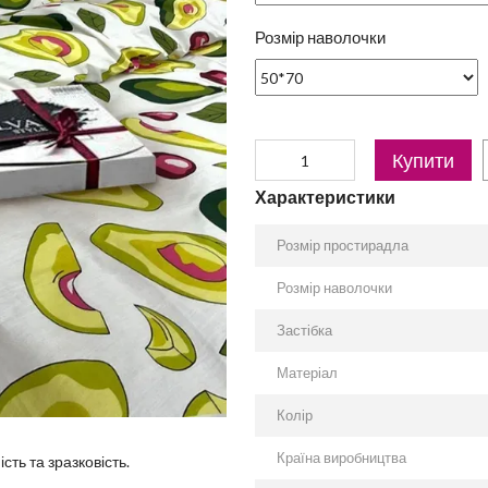
Розмір наволочки
Купити
Характеристики
Розмір простирадла
Розмір наволочки
Застібка
Матеріал
Колір
Країна виробництва
сть та зразковість.