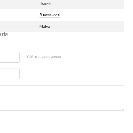
Новий
В наявності
Malva
нтія
Увійти за допомогою