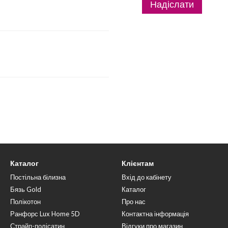
Надіслати
Каталог
Клієнтам
Постільна білизна
Вхід до кабінету
Бязь Gold
Каталог
Полікотон
Про нас
Ранфорс Lux Home 5D
Контактна інформація
Страйп-полісатин
Відгуки про магазин