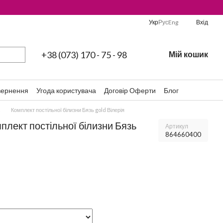
Укр
Рус
Eng
Вхід
+38 (073) 170 - 75 - 98
Мій кошик
вернення
Угода користувача
Договір Оферти
Блог
Комплект постільної білизни Бязь gold Вілерія
мплект постільної білизни Бязь
Артикул
864660400