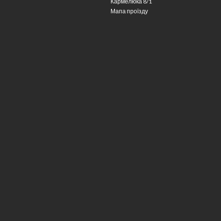
Кармелюка 8/1
Мапа проїзду