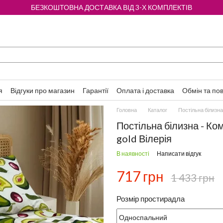
БЕЗКОШТОВНА ДОСТАВКА ВІД 3-Х КОМПЛЕКТІВ
я
Відгуки про магазин
Гарантії
Оплата і доставка
Обмін та по
Головна
Каталог
Постільна білизна
Постільна білизна - Ко
gold Вілерія
В наявності
Написати відгук
717 грн
1 433 грн
Розмір простирадла