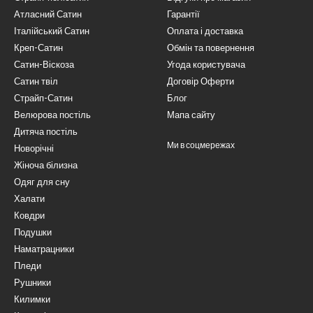
Атласний Сатин
Гарантії
Італійський Сатин
Оплата і доставка
Креп-Сатин
Обмін та повернення
Сатин-Віскоза
Угода користувача
Сатин твіл
Договір Оферти
Страйп-Сатин
Блог
Велюрова постіль
Мапа сайту
Дитяча постіль
Ми в соцмережах
Новорічні
Жіноча білизна
Одяг для сну
Халати
Ковдри
Подушки
Наматрацники
Пледи
Рушники
Килимки