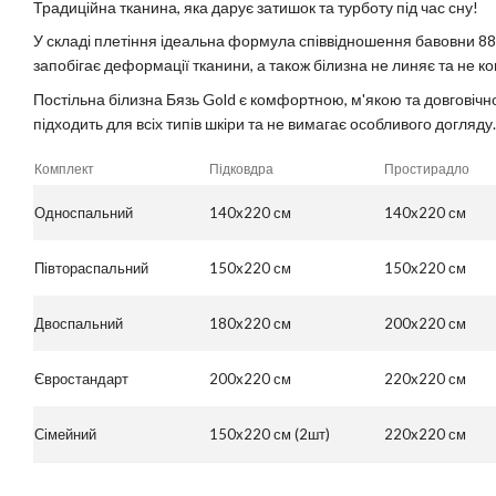
Традиційна тканина, яка дарує затишок та турботу під час сну!
У складі плетіння ідеальна формула співвідношення бавовни 88
запобігає деформації тканини, а також білизна не линяє та не к
Постільна білизна Бязь Gold є комфортною, м'якою та довговічн
підходить для всіх типів шкіри та не вимагає особливого догляду.
Комплект
Підковдра
Простирадло
Односпальний
140x220 см
140x220 см
Півтораспальний
150x220 см
150x220 см
Двоспальний
180x220 см
200x220 см
Євростандарт
200x220 см
220x220 см
Сімейний
150x220 см (2шт)
220x220 см