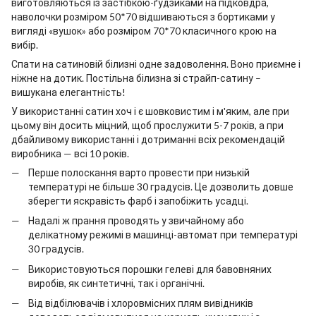
виготовляються із застібкою-ґудзиками на підковдра,
наволочки розміром 50*70 відшиваються з бортиками у
вигляді «вушок» або розміром 70*70 класичного крою на
вибір.
Спати на сатиновій білизні одне задоволення. Воно приємне і
ніжне на дотик. Постільна білизна зі страйп-сатину –
вишукана елегантність!
У використанні сатин хоч і є шовковистим і м'яким, але при
цьому він досить міцний, щоб прослужити 5-7 років, а при
дбайливому використанні і дотриманні всіх рекомендацій
виробника — всі 10 років.
Перше полоскання варто провести при низькій
температурі не більше 30 градусів. Це дозволить довше
зберегти яскравість фарб і запобіжить усадці.
Надалі ж прання проводять у звичайному або
делікатному режимі в машинці-автомат при температурі
30 градусів.
Використовуються порошки гелеві для бавовняних
виробів, як синтетичні, так і органічні.
Від відбілювачів і хлоровмісних плям вивідників