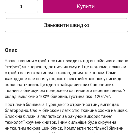
Купити
Замовити швидко
Опис
Назва тканини страйп-сатин походить від англійського слова
"stripes", яке перекладається як смуги. І це недарма, оскільки
страйп сатин є сатином із жакардовим плетінням. Саме
жакардове плетіння утворює ефектний малюнок у вигляді
полос на тканині. Це одна з найкрасивіших бавовняних
тканин із блискучою поверхнею сатинового переплетення. У
складі виключно 100% бавовна, густина якої 120 г/м².
Постільна білизна із Турецького страйп-сатину виглядає
благородно. Своїм блиском і легкістю тканина схожа на шовк.
Блиск на білизні з'являється за рахунок використання
технології кручених ниток. І чим сильніше буде скручена
нитка, тим яскравіший блиск. Комплекти постільної білизни