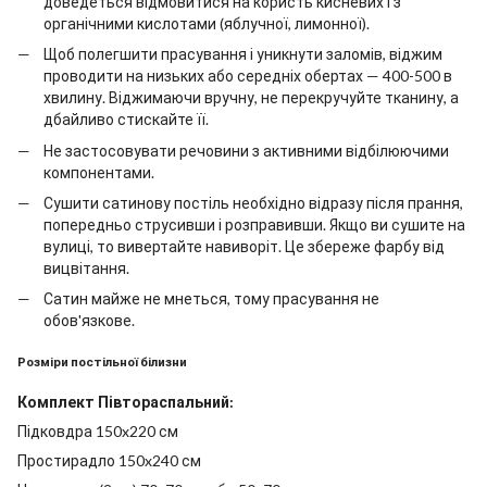
доведеться відмовитися на користь кисневих і з
органічними кислотами (яблучної, лимонної).
Щоб полегшити прасування і уникнути заломів, віджим
проводити на низьких або середніх обертах — 400-500 в
хвилину. Віджимаючи вручну, не перекручуйте тканину, а
дбайливо стискайте її.
Не застосовувати речовини з активними відбілюючими
компонентами.
Сушити сатинову постіль необхідно відразу після прання,
попередньо струсивши і розправивши. Якщо ви сушите на
вулиці, то вивертайте навиворіт. Це збереже фарбу від
вицвітання.
Сатин майже не мнеться, тому прасування не
обов'язкове.
Розміри постільної білизни
Комплект Півтораспальний:
Підковдра 150x220 см
Простирадло 150x240 см