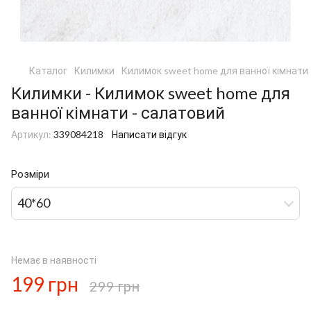
Каталог
Килимки
Килимок sweet home для ванної кімнати 
Килимки - Килимок sweet home для
ванної кімнати - салатовий
Артикул:
339084218
Написати відгук
Розміри
40*60
Немає в наявності
199 грн
299 грн