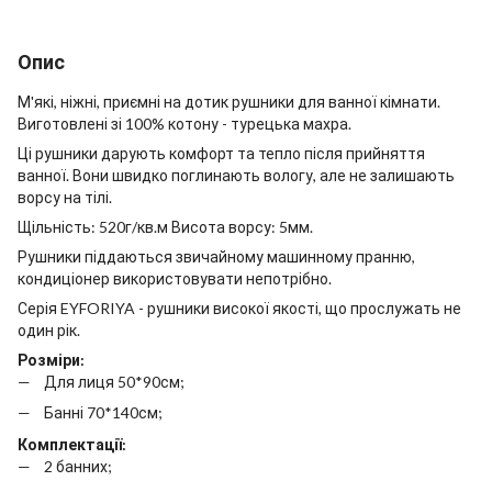
Опис
М'які, ніжні, приємні на дотик рушники для ванної кімнати.
Виготовлені зі 100% котону - турецька махра.
Ці рушники дарують комфорт та тепло після прийняття
ванної. Вони швидко поглинають вологу, але не залишають
ворсу на тілі.
Щільність: 520г/кв.м Висота ворсу: 5мм.
Рушники піддаються звичайному машинному пранню,
кондиціонер використовувати непотрібно.
Серія EYFORIYA - рушники високої якості, що прослужать не
один рік.
Розміри:
Для лиця 50*90см;
Банні 70*140см;
Комплектації:
2 банних;