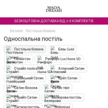
БЕЗКОШТОВНА ДОСТАВКА ВІД 3-Х КОМПЛЕКТІВ
Каталог
Постільна білизна
Односпальна постіль
Постільна білизна
Бязь Gold
Полікотон
Ранфорс Lux Home 5D
Страйп-полісатин
Атласний Сатин
Італійський Сатин
Креп-Сатин
Сатин-Віскоза
Сатин твіл
Страйп-Сатин
Велюрова постіль
Дитяча постіль
Новорічні