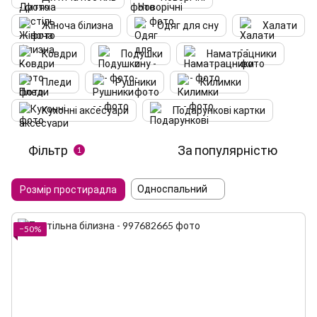
Жіноча білизна
Одяг для сну
Халати
Ковдри
Подушки
Наматрацники
Пледи
Рушники
Килимки
Кухонні аксесуари
Подарункові картки
Фільтр
За популярністю
1
Односпальний
Розмір простирадла
−50%