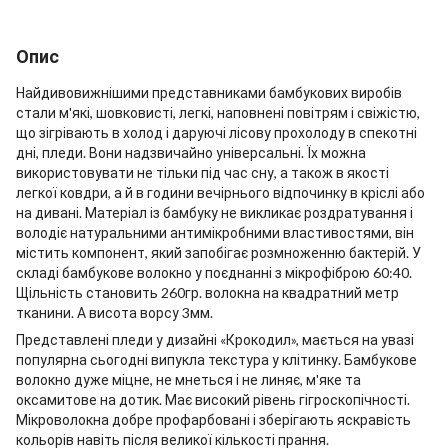
Опис
Найдивовижнішими представниками бамбукових виробів
стали м'які, шовковисті, легкі, наповнені повітрям і свіжістю,
що зігрівають в холод і даруючі лісову прохолоду в спекотні
дні, пледи. Вони надзвичайно універсальні. Їх можна
використовувати не тільки під час сну, а також в якості
легкої ковдри, а й в години вечірнього відпочинку в кріслі або
на дивані. Матеріал із бамбуку не викликає роздратування і
володіє натуральними антимікробними властивостями, він
містить компонент, який запобігає розмноженню бактерій. У
складі бамбукове волокно у поєднанні з мікрофіброю 60:40.
Щільність становить 260гр. волокна на квадратний метр
тканини. А висота ворсу 3мм.
Представлені пледи у дизайні «Крокодил», мається на увазі
популярна сьогодні випукла текстура у клітинку. Бамбукове
волокно дуже міцне, не мнеться і не линяє, м'яке та
оксамитове на дотик. Має високий рівень гігроскопічності.
Мікроволокна добре профарбовані і зберігають яскравість
кольорів навіть після великої кількості прання.