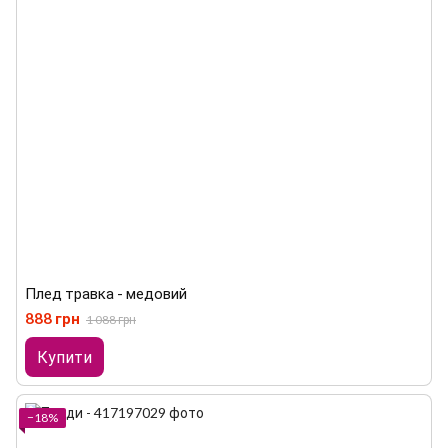
Плед травка - медовий
888 грн
1 088 грн
Купити
−18%