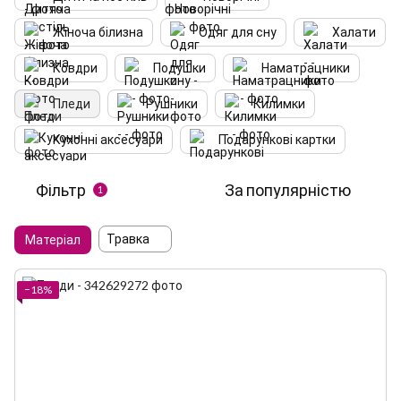
Жіноча білизна
Одяг для сну
Халати
Ковдри
Подушки
Наматрацники
Пледи
Рушники
Килимки
Кухонні аксесуари
Подарункові картки
Фільтр
За популярністю
1
Травка
Матеріал
−18%