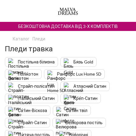
БЕЗКОШТОВНА ДОСТАВКА ВІД 3-Х КОМПЛЕКТІВ
Каталог
Пледи
Пледи травка
Постільна білизна
Бязь Gold
Полікотон
Ранфорс Lux Home 5D
Страйп-полісатин
Атласний Сатин
Італійський Сатин
Креп-Сатин
Сатин-Віскоза
Сатин твіл
Страйп-Сатин
Велюрова постіль
Дитяча постіль
Новорічні