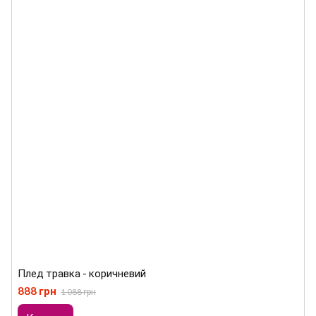
Плед травка - коричневий
888 грн
1 088 грн