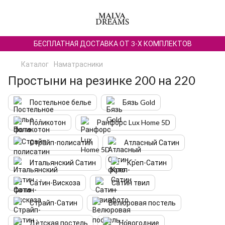
БЕСПЛАТНАЯ ДОСТАВКА ОТ 3-Х КОМПЛЕКТОВ
Каталог
Наматрасники
Простыни на резинке 200 на 220
Постельное белье
Бязь Gold
Поликотон
Ранфорс Lux Home 5D
Страйп-полисатин
Атласный Сатин
Итальянский Сатин
Креп-Сатин
Сатин-Вискоза
Сатин твил
Страйп-Сатин
Велюровая постель
Детская постель
Новогодние