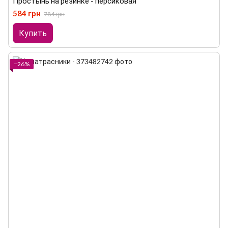
Простынь на резинке - персиковая
584 грн
784 грн
Купить
−26%