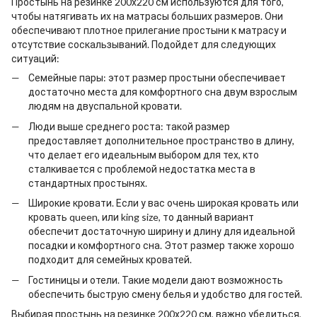
Простынь на резинке 200х220
см используются для того,
чтобы натягивать их на матрасы больших размеров. Они
обеспечивают плотное прилегание простыни к матрасу и
отсутствие соскальзываний. Подойдет для следующих
ситуаций:
Семейные пары: этот размер простыни обеспечивает
достаточно места для комфортного сна двум взрослым
людям на двуспальной кровати.
Люди выше среднего роста: такой размер
предоставляет дополнительное пространство в длину,
что делает его идеальным выбором для тех, кто
сталкивается с проблемой недостатка места в
стандартных простынях.
Широкие кровати. Если у вас очень широкая кровать или
кровать queen, или king size, то данный вариант
обеспечит достаточную ширину и длину для идеальной
посадки и комфортного сна. Этот размер также хорошо
подходит для семейных кроватей.
Гостиницы и отели. Такие модели дают возможность
обеспечить быструю смену белья и удобство для гостей.
Выбирая
простынь на резинке 200х220
см, важно убедиться,