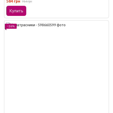
584 грн
784 грн
Купить
−26%