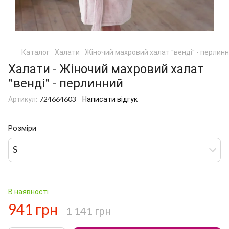
Каталог
Халати
Жіночий махровий халат "венді" - перлин
Халати - Жіночий махровий халат
"венді" - перлинний
Артикул:
724664603
Написати відгук
Розміри
S
В наявності
941 грн
1 141 грн