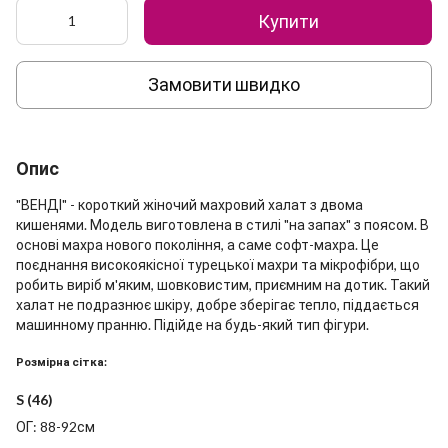
Купити
Замовити швидко
Опис
"ВЕНДІ" - короткий жіночий махровий халат з двома
кишенями. Модель виготовлена в стилі "на запах" з поясом. В
основі махра нового покоління, а саме софт-махра. Це
поєднання високоякісної турецької махри та мікрофібри, що
робить виріб м'яким, шовковистим, приємним на дотик. Такий
халат не подразнює шкіру, добре зберігає тепло, піддається
машинному пранню. Підійде на будь-який тип фігури.
Розмірна сітка:
S (46)
ОГ: 88-92см