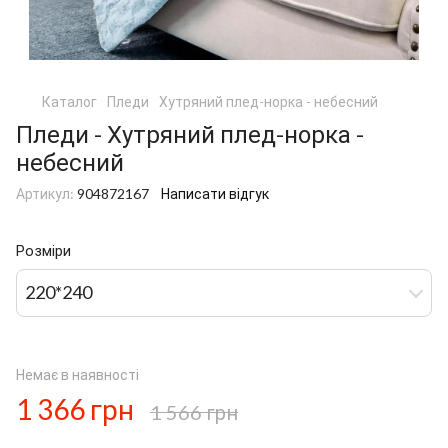
Каталог
Пледи
Хутряний плед-норка - небесний
Пледи - Хутряний плед-норка -
небесний
Артикул:
904872167
Написати відгук
Розміри
220*240
Немає в наявності
1 366 грн
1 566 грн