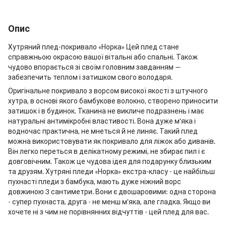
Опис
Хутряний плед-покривало «Норка» Цей плед стане
справжньою окрасою вашої вітальні або спальні. Також
чудово впорається зі своїм головним завданням —
забезпечить теплом і затишком свого володаря.
Оригінальне покривало з ворсом високої якості з штучного
хутра, в основі якого бамбукове волокно, створено приносити
затишок і в будинок. Тканина не викличе подразнень і має
натуральні антимікробні властивості. Вона дуже м'яка і
водночас практична, не мнеться й не линяє. Такий плед
можна використовувати як покривало для ліжок або диванів.
Він легко переться в делікатному режимі, не збирає пил і є
довговічним. Також це чудова ідея для подарунку близьким
та друзям. Хутряні пледи «Норка» екстра-класу - це найбільш
пухнасті пледи з бамбука, мають дуже ніжний ворс
довжиною 3 сантиметри. Вони є двошаровими: одна сторона
- супер пухнаста, друга - не менш м'яка, але гладка. Якщо ви
хочете ні з чим не порівнянних відчуттів - цей плед для вас.