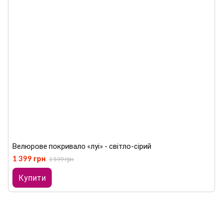
Велюрове покривало «луі» - світло-сірий
1 399 грн
1 599 грн
Купити