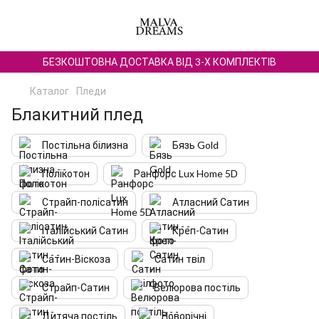
БЕЗКОШТОВНА ДОСТАВКА ВІД 3-Х КОМПЛЕКТІВ
Каталог
Пледи
Блакитний плед
Постільна білизна
Бязь Gold
Полікотон
Ранфорс Lux Home 5D
Страйп-полісатин
Атласний Сатин
Італійський Сатин
Креп-Сатин
Сатин-Віскоза
Сатин твіл
Страйп-Сатин
Велюрова постіль
Дитяча постіль
Новорічні