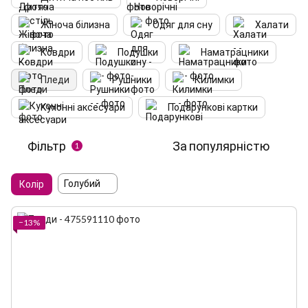
Жіноча білизна
Одяг для сну
Халати
Ковдри
Подушки
Наматрацники
Пледи
Рушники
Килимки
Кухонні аксесуари
Подарункові картки
Фільтр
За популярністю
1
Голубий
Колір
−13%