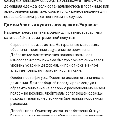
чемодане занимает минимум, не сминается. Служит как
домашняя одежда, если останавливаетесь в гостинице или
арендованной квартире. Кроме того, удачное решение для
подарка близким, родственникам, подругам.
Где выбрать и
купить ночнушки в Украине
На рынке представлены модели для разных возрастных
категорий. Критерии грамотной покупки:
Сырье для производства. Натуральные материалы
обеспечат приятные ощущения во время сна.
Добавление синтетических волокон повышает
износостойкость, пижама быстро сохнет, снижается
уровень усадки и деформации при стирке. Нейлон,
эластан повышают эластичность ткани.
Особенности фигуры. Фасон не должен ограничивать
движения. Для свободной посадки рекомендуют
обратить внимание на товары с расклешенным низом,
поясом на резинке. Любителям облегающей одежды
подойдут вариации с тонкими бретелями, короткими
рукавами.
Дизайн, цвет. Ориентируются на собственный вкус.
Романтичным натурам подойдут кружевные вставки,