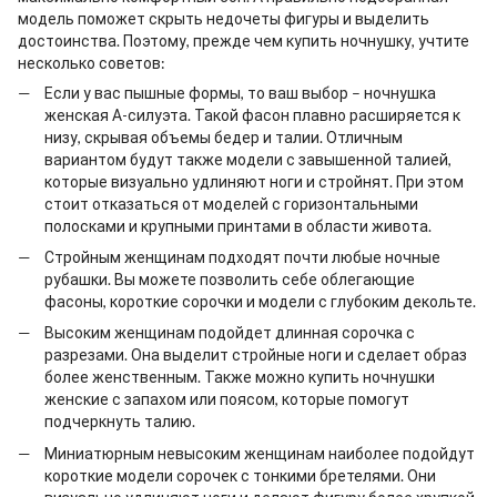
модель поможет скрыть недочеты фигуры и выделить
достоинства. Поэтому, прежде чем
купить ночнушку
, учтите
несколько советов:
Если у вас пышные формы, то ваш выбор –
ночнушка
женская
А-силуэта. Такой фасон плавно расширяется к
низу, скрывая объемы бедер и талии. Отличным
вариантом будут также модели с завышенной талией,
которые визуально удлиняют ноги и стройнят. При этом
стоит отказаться от моделей с горизонтальными
полосками и крупными принтами в области живота.
Стройным женщинам подходят почти любые
ночные
рубашки
. Вы можете позволить себе облегающие
фасоны, короткие сорочки и модели с глубоким декольте.
Высоким женщинам подойдет длинная сорочка с
разрезами. Она выделит стройные ноги и сделает образ
более женственным. Также можно
купить ночнушки
женские
с запахом или поясом, которые помогут
подчеркнуть талию.
Миниатюрным невысоким женщинам наиболее подойдут
короткие модели сорочек с тонкими бретелями. Они