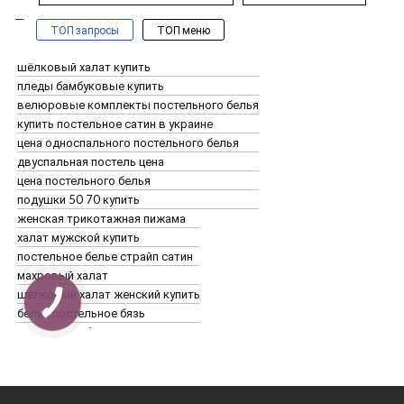
ТОП запросы
ТОП меню
шёлковый халат купить
пледы бамбуковые купить
велюровые комплекты постельного белья
купить постельное сатин в украине
цена односпального постельного белья
двуспальная постель цена
цена постельного белья
подушки 50 70 купить
женская трикотажная пижама
халат мужской купить
постельное белье страйп сатин
махровый халат
шелковый халат женский купить
белье постельное бязь
постельное белье комплекты
Белье постельное
подушка 40 на 60 купить
Одеяло
купить полуторный постельный комплект
Подушки для сна
полуторная постель купить
Простыни на резинках