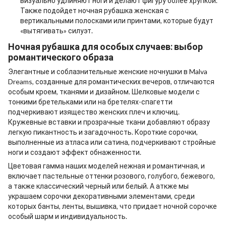
визуально удлиняют ноги и делают фигуру более хрупкой.
Также подойдет
ночная рубашка женская
с
вертикальными полосками или принтами, которые будут
«вытягивать» силуэт.
Ночная рубашка
для особых случаев: выбор
романтического образа
Элегантные и соблазнительные
женские ночнушки в
Malva
Dreams, созданные для романтических вечеров, отличаются
особым кроем, тканями и дизайном. Шелковые модели с
тонкими бретельками или на бретелях-спагетти
подчеркивают изящество женских плеч и ключиц.
Кружевные вставки и прозрачные ткани добавляют образу
легкую пикантность и загадочность. Короткие сорочки,
выполненные из атласа или сатина, подчеркивают стройные
ноги и создают эффект обнаженности.
Цветовая гамма наших моделей нежная и романтичная, и
включает пастельные оттенки розового, голубого, бежевого,
а также классический черный или белый. А аткже мы
украшаем сорочки декоративными элементами, среди
которых банты, ленты, вышивка, что придает ночной сорочке
особый шарм и индивидуальность.