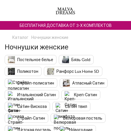
БЕСПЛАТНАЯ ДОСТАВКА ОТ 3-Х КОМПЛЕКТОВ
Каталог
Ночнушки женские
Ночнушки женские
Постельное белье
Бязь Gold
Поликотон
Ранфорс Lux Home 5D
Страйп-полисатин
Атласный Сатин
Итальянский Сатин
Креп-Сатин
Сатин-Вискоза
Сатин твил
Страйп-Сатин
Велюровая постель
Детская постель
Новогодние