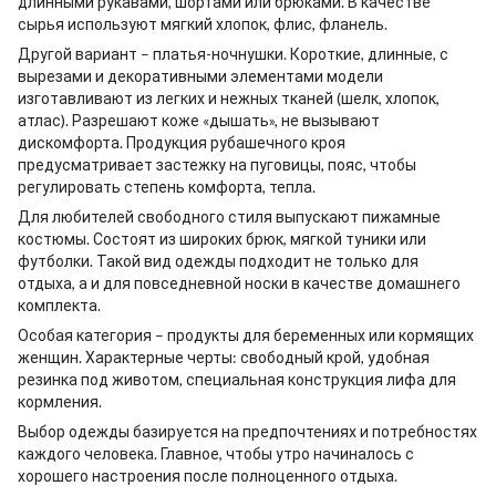
длинными рукавами, шортами или брюками. В качестве
сырья используют мягкий хлопок, флис, фланель.
Другой вариант –
платья-ночнушки
. Короткие, длинные, с
вырезами и декоративными элементами модели
изготавливают из легких и нежных тканей (шелк, хлопок,
атлас). Разрешают коже «дышать», не вызывают
дискомфорта. Продукция рубашечного кроя
предусматривает застежку на пуговицы, пояс, чтобы
регулировать степень комфорта, тепла.
Для любителей свободного стиля выпускают пижамные
костюмы. Состоят из широких брюк, мягкой туники или
футболки. Такой вид одежды подходит не только для
отдыха, а и для повседневной носки в качестве домашнего
комплекта.
Особая категория – продукты для беременных или кормящих
женщин. Характерные черты: свободный крой, удобная
резинка под животом, специальная конструкция лифа для
кормления.
Выбор одежды базируется на предпочтениях и потребностях
каждого человека. Главное, чтобы утро начиналось с
хорошего настроения после полноценного отдыха.