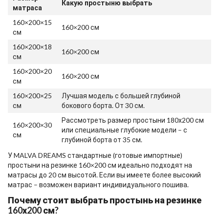
Какую простыню выбрать
матраса
160×200×15
160×200 см
см
160×200×18
160×200 см
см
160×200×20
160×200 см
см
160×200×25
Лучшая модель с большей глубиной
см
бокового борта. От 30 см.
Рассмотреть размер простыни 180х200 см
160×200×30
или специальные глубокие модели – с
см
глубиной борта от 35 см.
У MALVA DREAMS стандартные (готовые импортные)
простыни на резинке 160×200 см идеально подходят на
матрасы до 20 см высотой. Если вы имеете более высокий
матрас – возможен вариант индивидуального пошива.
Почему стоит выбрать простынь на резинке
160х200 см?