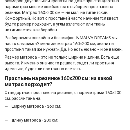
размеров двуспальной кровати. Но даже при стандартных
параметрах многие ошибаются с выбором простыни на
резинке. Матрас 160×200 см — не мал, не гигантский.
Комфортный. Но вот с простыней часто начинается квест:
будто размер подходит, а углы взлетают или ткань
натягивается, как барабан.
Разбираемся спокойно и без мифов. В MALVA DREAMS мы
часто слышим: «У меня же матрас 160×200 см, значит и
простыня такая же нужна?». Да. Но есть нюанс – и он важен.
Размер матраса – это не только ширина и длина. Есть еще
высота. И именно она часто решает, сядет ли простыня
идеально, будет ли постоянно слетать.
Простынь на резинке 160х200 см: на какой
матрас подходит?
Стандартная простыня на резинке, с параметрами 160×200
см, рассчитана на:
ширину матраса - 160 см;
длину матраса - 200 см;