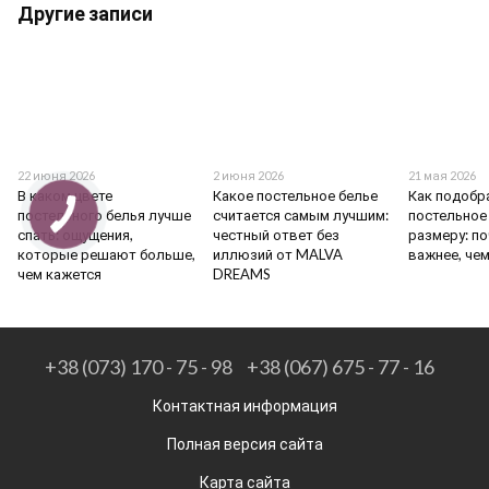
Другие записи
22 июня 2026
2 июня 2026
21 мая 2026
В каком цвете
Какое постельное белье
Как подобр
постельного белья лучше
считается самым лучшим:
постельное
спать: ощущения,
честный ответ без
размеру: по
которые решают больше,
иллюзий от MALVA
важнее, че
чем кажется
DREAMS
+38 (073) 170 - 75 - 98
+38 (067) 675 - 77 - 16
Контактная информация
Полная версия сайта
Карта сайта