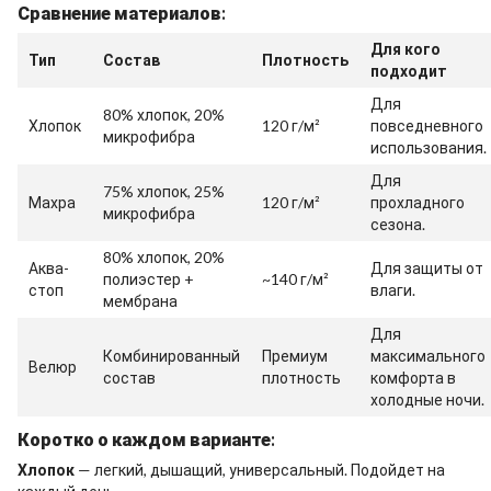
Сравнение материалов:
Для кого
Тип
Состав
Плотность
подходит
Для
80% хлопок, 20%
Хлопок
120 г/м²
повседневного
микрофибра
использования.
Для
75% хлопок, 25%
Махра
120 г/м²
прохладного
микрофибра
сезона.
80% хлопок, 20%
Аква-
Для защиты от
полиэстер +
~140 г/м²
стоп
влаги.
мембрана
Для
Комбинированный
Премиум
максимального
Велюр
состав
плотность
комфорта в
холодные ночи.
Коротко о каждом варианте:
Хлопок
— легкий, дышащий, универсальный. Подойдет на